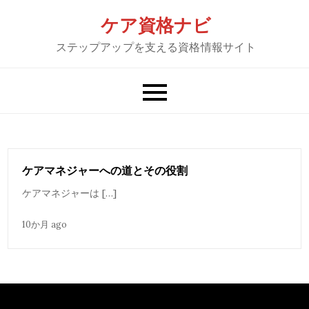
Skip
ケア資格ナビ
to
ステップアップを支える資格情報サイト
content
ケアマネジャーへの道とその役割
ケアマネジャーは […]
10か月 ago