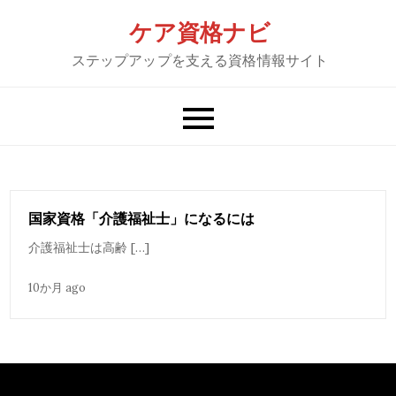
Skip
ケア資格ナビ
to
ステップアップを支える資格情報サイト
content
国家資格「介護福祉士」になるには
介護福祉士は高齢 […]
10か月 ago