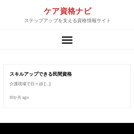
Skip
ケア資格ナビ
to
ステップアップを支える資格情報サイト
content
スキルアップできる民間資格
介護現場で日々頑 […]
10か月 ago